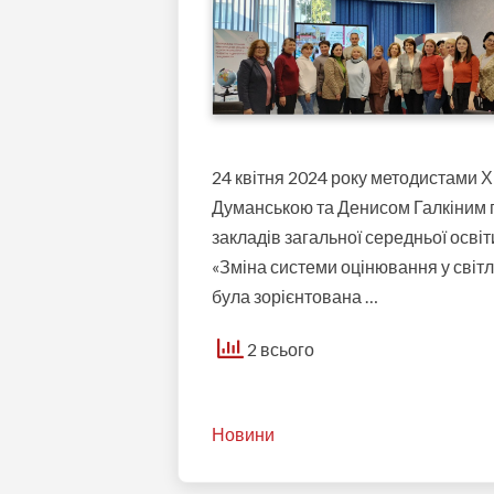
24 квітня 2024 року методистами 
Думанською та Денисом Галкіним п
закладів загальної середньої осві
«Зміна системи оцінювання у світлі
була зорієнтована …
2 всього
Новини