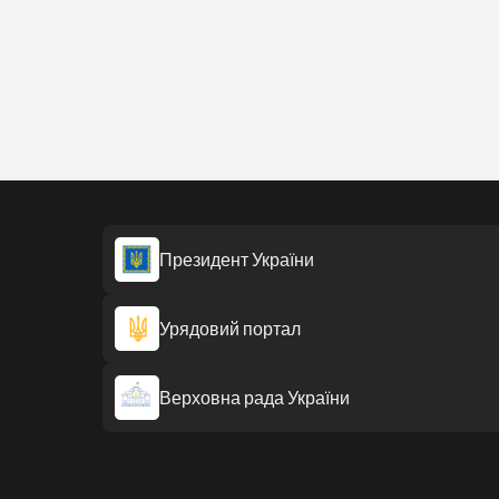
Президент України
Урядовий портал
Верховна рада України