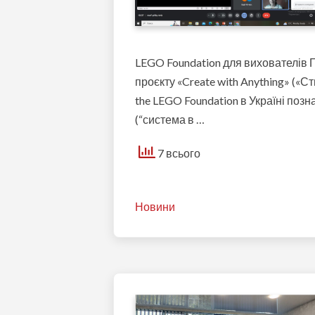
LEGO Foundation для вихователів 
проєкту «Create with Anything» («С
the LEGO Foundation в Україні позн
(“система в …
7 всього
Новини