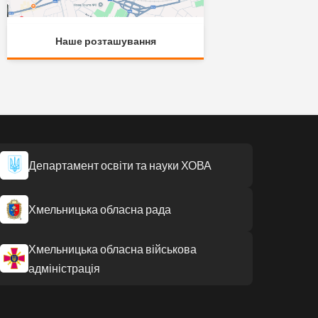
Наше розташування
Департамент освіти та науки ХОВА
Хмельницька обласна рада
Хмельницька обласна військова
адміністрація