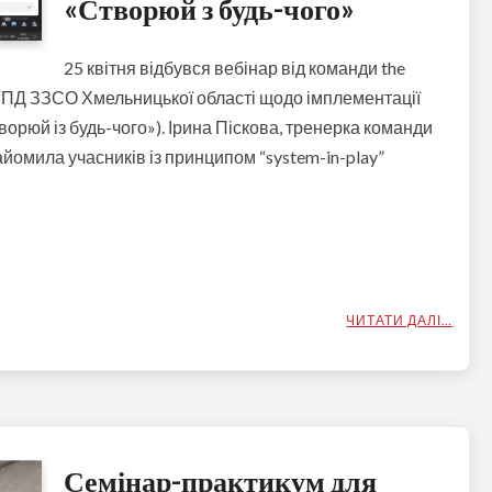
«Створюй з будь-чого»
25 квітня відбувся вебінар від команди the
ГПД ЗЗСО Хмельницької області щодо імплементації
творюй із будь-чого»). Ірина Піскова, тренерка команди
айомила учасників із принципом “system-in-play”
ЧИТАТИ ДАЛІ…
Семінар-практикум для