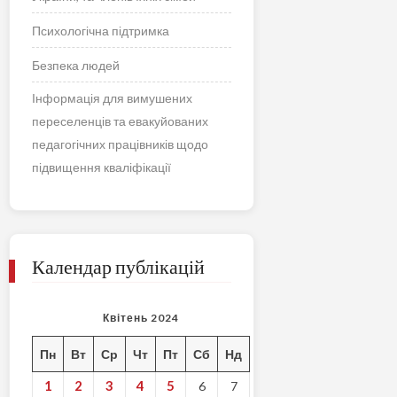
Психологічна підтримка
Безпека людей
Інформація для вимушених
переселенців та евакуйованих
педагогічних працівників щодо
підвищення кваліфікації
Календар публікацій
Квітень 2024
Пн
Вт
Ср
Чт
Пт
Сб
Нд
1
2
3
4
5
6
7