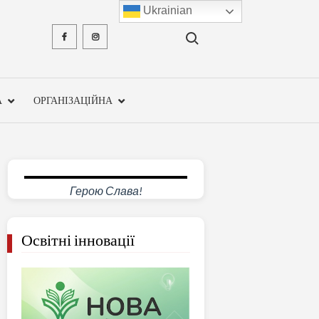
Ukrainian
Search for:
Facebook
Instagram
ХМЕЛЬН
ОБЛА
А
ОРГАНІЗАЦІЙНА
ІНСТ
ПІСЛЯДИ
ПЕДАГО
Герою Слава!
ОСВ
Освітні інновації