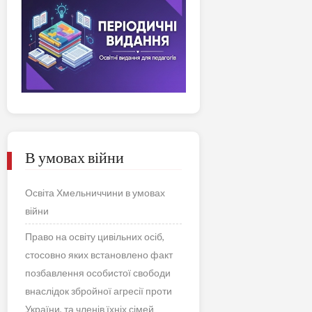
В умовах війни
Освіта Хмельниччини в умовах
війни
Право на освіту цивільних осіб,
стосовно яких встановлено факт
позбавлення особистої свободи
внаслідок збройної агресії проти
України, та членів їхніх сімей