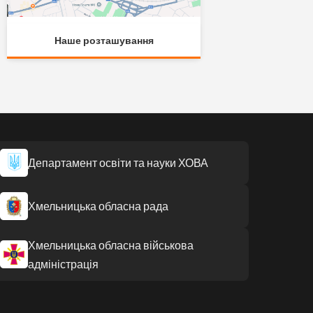
Наше розташування
Департамент освіти та науки ХОВА
Хмельницька обласна рада
Хмельницька обласна військова
адміністрація