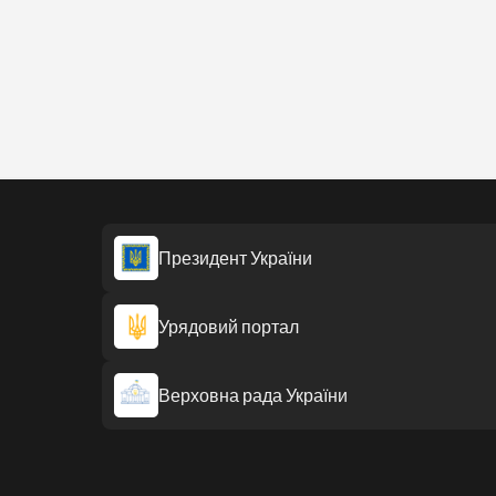
Президент України
Урядовий портал
Верховна рада України