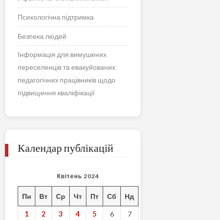
Психологічна підтримка
Безпека людей
Інформація для вимушених
переселенців та евакуйованих
педагогічних працівників щодо
підвищення кваліфікації
Календар публікацій
Квітень 2024
Пн
Вт
Ср
Чт
Пт
Сб
Нд
1
2
3
4
5
6
7