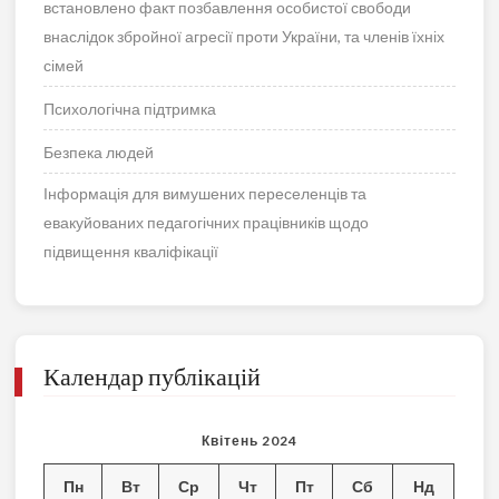
встановлено факт позбавлення особистої свободи
внаслідок збройної агресії проти України, та членів їхніх
сімей
Психологічна підтримка
Безпека людей
Інформація для вимушених переселенців та
евакуйованих педагогічних працівників щодо
підвищення кваліфікації
Календар публікацій
Квітень 2024
Пн
Вт
Ср
Чт
Пт
Сб
Нд