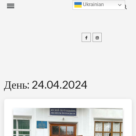
Search f
Skip
Ukrainian
to
content
Facebook
Instagram
П
День:
24.04.2024