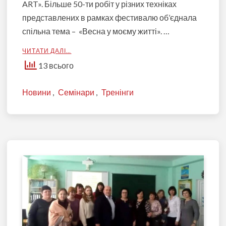
ART». Більше 50-ти робіт у різних техніках
представлених в рамках фестивалю об’єднала
спільна тема – «Весна у моєму житті». …
ЧИТАТИ ДАЛІ…
13 всього
Новини
,
Семінари
,
Тренінги