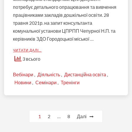
потребує детального опрацювання та вивчення
працівниками закладів дошкільної освіти. 28
травня 2021р. на запит консультанта
комунальної установи ЦПРПП Чепурної Н.П. та
керівників ЗДО Городоцької міської …
ЧИТАТИ ДАЛІ…
3 всього
Вебінари
,
Діяльність
,
Дистанційна освіта
,
Новини
,
Семінари
,
Тренінги
Пагінація
1
2
…
8
Далі
записів