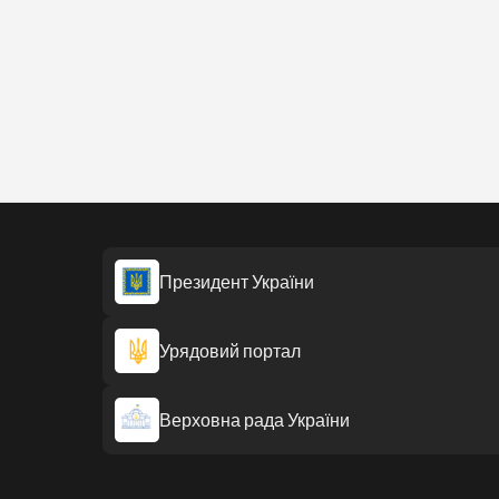
Президент України
Урядовий портал
Верховна рада України