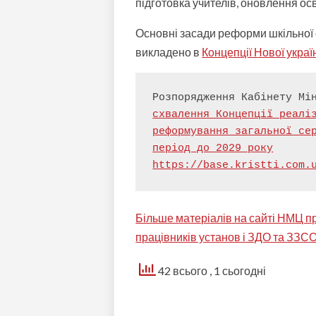
підготовка учителів, оновлення ос
Основні засади реформи шкільної
викладено в
Концепції Нової украї
Розпорядження Кабінету Мі
схвалення Концепції реаліз
реформування загальної сер
період до 2029 року
https://base.kristti.com.
Більше матеріалів на сайті НМЦ пр
працівників установ і ЗДО та ЗЗС
42 всього
, 1 сьогодні