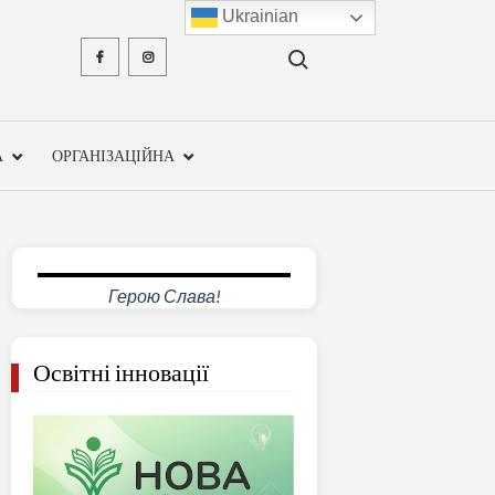
Ukrainian
Search for:
Facebook
Instagram
ХМЕЛЬН
ОБЛА
А
ОРГАНІЗАЦІЙНА
ІНСТ
ПІСЛЯДИ
ПЕДАГО
Герою Слава!
ОСВ
Освітні інновації