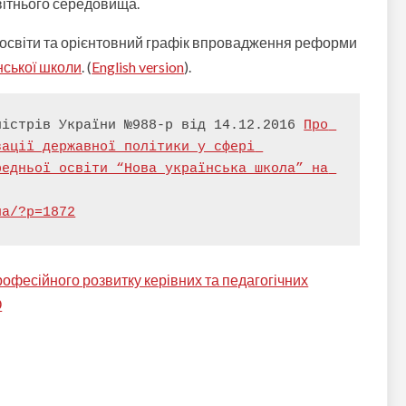
вітнього середовища.
 освіти та орієнтовний графік впровадження реформи
нської школи
. (
English version
).
ністрів України №988-р від 14.12.2016 
Про 
ації державної політики у сфері 
едньої освіти “Нова українська школа” на 
ua/?p=1872
офесійного розвитку керівних та педагогічних
О