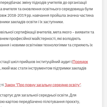
передбачає зміну підходів учителів до організації
вка вчителя та оновлення освітнього середовища були
вж 2018-2019 рр. навчання пройшла значна частина
ники закладів освіти і їх заступники.
вільної сертифікації вчителів, мета якого – виявити та
внем професійної майстерності, які володіють
ання і новими освітніми технологіями та сприяють їх
стації шкіл прийшов інституційний аудит (
Порядок
), який має стати інструментом підтримки закладів
сті
Закон “Про повну загальну середню освіту”
.
тартує для загальної середньої освіти. Для
ю картою передбачено пілотування проєкту,