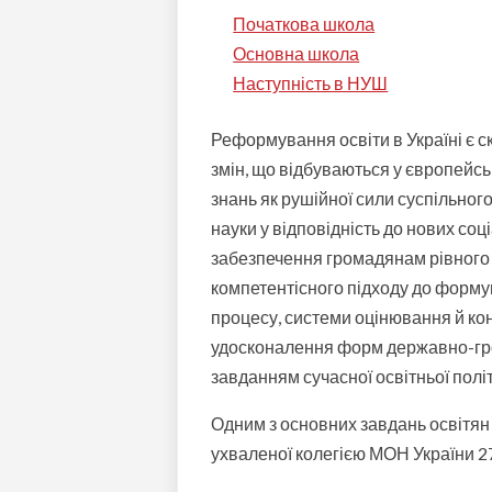
Початкова школа
Основна школа
Наступність в НУШ
Реформування освіти в Україні є с
змін, що відбуваються у європейсь
знань як рушійної сили суспільног
науки у відповідність до нових со
забезпечення громадянам рівного 
компетентісного підходу до формув
процесу, системи оцінювання й ко
удосконалення форм державно-гро
завданням сучасної освітньої полі
Одним з основних завдань освітян 
ухваленої колегією МОН України 2