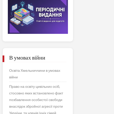
В умовах війни
Освіта Хмельниччини в умовах
війни
Право на освіту цивільних осіб,
стосовно яких встановлено факт
позбавлення особистої свободи
внаслідок збройної агресії проти
України, та членів їхніх сімей