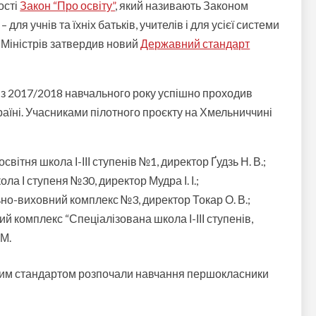
ості
Закон “Про освіту”
, який називають Законом
для учнів та їхніх батьків, учителів і для усієї системи
т Міністрів затвердив новий
Державний стандарт
 з 2017/2018 навчального року успішно проходив
раїні. Учасниками пілотного проєкту на Хмельниччині
вітня школа І-ІІІ ступенів №1, директор Ґудзь Н. В.;
а І ступеня №30, директор Мудра І. І.;
но-виховний комплекс №3, директор Токар О. В.;
 комплекс “Спеціалізована школа І-ІІІ ступенів,
 М.
 цим стандартом розпочали навчання першокласники