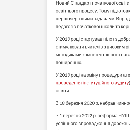
Новий Стандарт початкової освіти 
освітнього процесу. Тому підгото
першочерговими задачами. Впродо
педагогів початкової школи та керів
У 2019 році стартував пілот з добро
стимулювати вчителів з високим рі
методиками компетентнісного навч
поширенню.
У 2019 році на зміну процедури ате
проведення інституційного аудиту
освіти.
З 18 березня 2020 р. набрав чинно
З 1 вересня 2022 р. реформа НУШ с
успішного впровадження дорожньо