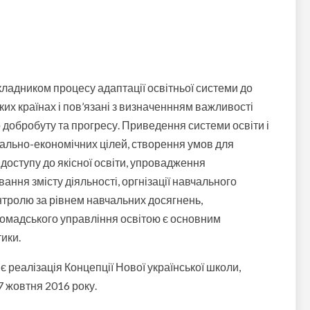
кладником процесу адаптації освітньої системи до
ких країнах і пов’язані з визначеннням важливості
о добробуту та прогресу. Приведення системи освіти і
ціально-економічних цілей, створення умов для
доступу до якісної освіти, упровадження
ання змісту діяльності, оргнізації навчального
нтролю за рівнем навчальних досягнень,
мадського управління освітою є основним
тики.
є реалізація Концепції Нової української школи,
7 жовтня 2016 року.