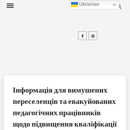
Search f
Skip
Ukrainian
to
content
Facebook
Instagram
П
Інформація для вимушених
переселенців та евакуйованих
педагогічних працівників
щодо підвищення кваліфікації