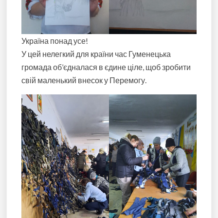
Україна понад усе!
У цей нелегкий для країни час Гуменецька
громада об’єдналася в єдине ціле, щоб зробити
свій маленький внесок у Перемогу.