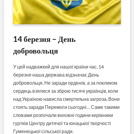
14 березня – День
добровольця
У цей надважкий для нашої країни час, 14
березня наша держава відзначає День
добровольця. Не заради орденів, а за покликом
сердець взялися за зброю тисячі українців, коли
над Україною нависла смертельна загроза. Вони
стоять заради Перемоги сьогодні… Саме такими
словами розпочали виховні години керівники
гуртків Центру дитячої та юнацької творчості
Гуменецької сільської ради.