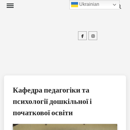
Search f
Skip
Ukrainian
to
content
Facebook
Instagram
П
Кафедра педагогіки та
психології дошкільної і
початкової освіти