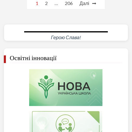
Пагінація
1
2
…
206
Далі
записів
Анатолій НАЗАРЕНКО
Герою Слава!
Освітні інновації