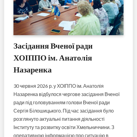
Засідання Вченої ради
ХОІППО ім. Анатолія
Назаренка
30 червня 2026 р. у ХОІППО ім. Анатолія
Назаренка відбулося чергове засідання Вченої
ради під головуванням голови Вченої ради
Сергія Білошицького. Під час засідання було
розглянуто актуальні питання діяльності
Інституту та розвитку освіти Хмельниччини. З
оперативною інформацією про ситуацію в