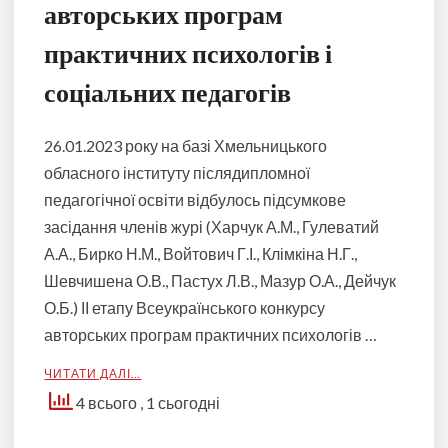
авторських програм
практичних психологів і
соціальних педагогів
26.01.2023 року на базі Хмельницького
обласного інституту післядипломної
педагогічної освіти відбулось підсумкове
засідання членів журі (Харчук А.М., Гулеватий
А.А., Бирко Н.М., Войтович Г.І., Клімкіна Н.Г.,
Шевчишена О.В., Пастух Л.В., Мазур О.А., Дейчук
О.Б.) ІІ етапу Всеукраїнського конкурсу
авторських програм практичних психологів …
ЧИТАТИ ДАЛІ…
4 всього
, 1 сьогодні