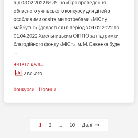
від 03.02.2022 № 35-но «Про проведення
обласного учнівського конкурсу для дітей з
особливими освітніми потребами «МіСт у
майбутнє» (додається) в період з 04.02.2022 по
01.04.2022 Хмельницьким ОІППО за підтримки
благодійного фонду «МіСт» ім. М. Савенка буде
…
ЧИТАТИ ДАЛІ…
2 всього
Конкурси
,
Новини
Пагінація
1
2
…
10
Далі
записів