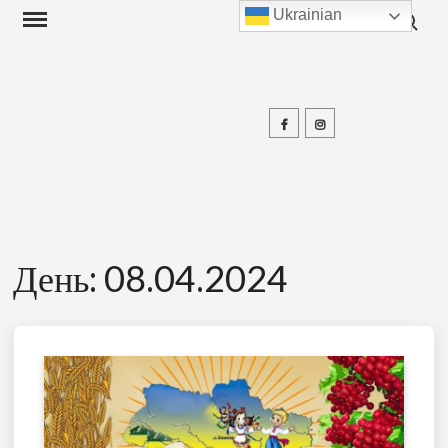
Search f
Skip
Ukrainian
to
content
Facebook
Instagram
П
День:
08.04.2024