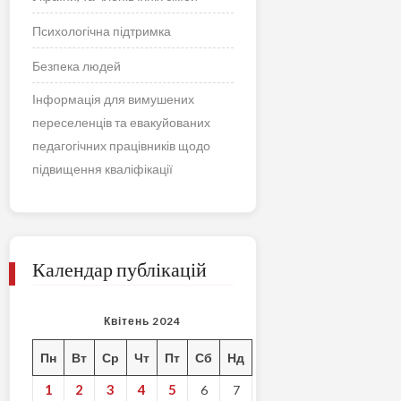
Психологічна підтримка
Безпека людей
Інформація для вимушених
переселенців та евакуйованих
педагогічних працівників щодо
підвищення кваліфікації
Календар публікацій
Квітень 2024
Пн
Вт
Ср
Чт
Пт
Сб
Нд
1
2
3
4
5
6
7