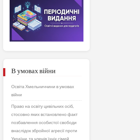
В умовах війни
Освіта Хмельниччини в умовах
війни
Право на освіту цивільних осіб,
стосовно яких встановлено факт
позбавлення особистої свободи
внаслідок збройної агресії проти
України, та членів їхніх сімей