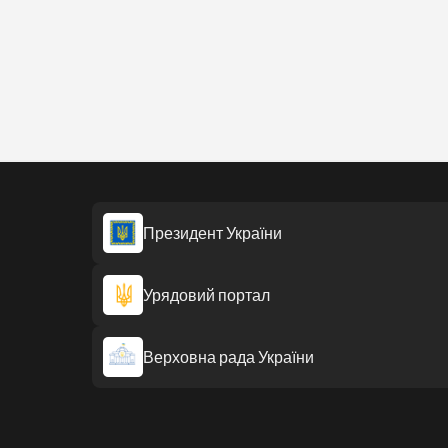
Президент України
Урядовий портал
Верховна рада України