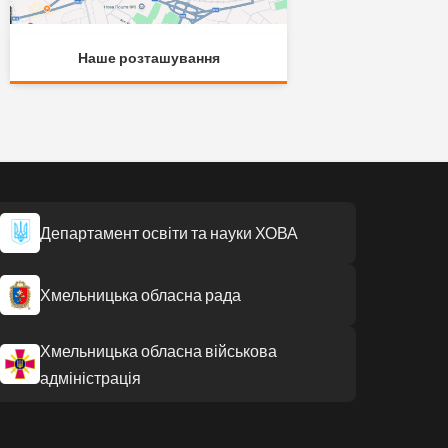
Наше розташування
Департамент освіти та науки ХОВА
Хмельницька обласна рада
Хмельницька обласна військова
адміністрація