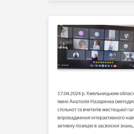
17.04.2024 р. Хмельницьким обласн
імені Анатолія Назаренка (методи
спільнот та вчителів мистецької г
впровадження інтерактивного нав
активну позицію в засвоєнні знань,