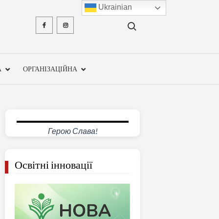
Ukrainian
Search for:
Facebook
Instagram
ХМЕЛЬН
ОБЛА
А
ОРГАНІЗАЦІЙНА
ІНСТ
ПІСЛЯДИ
ПЕДАГО
Герою Слава!
ОСВ
Освітні інновації