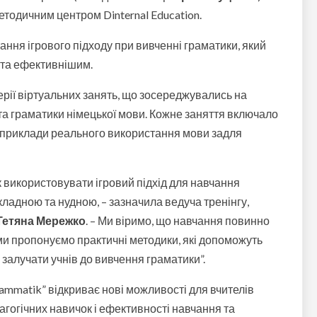
тодичним центром Dinternal Education.
ання ігрового підходу при вивченні граматики, який
 та ефективнішим.
серії віртуальних занять, що зосереджувались на
та граматики німецької мови. Кожне заняття включало
та приклади реального використання мови задля
 використовувати ігровий підхід для навчання
кладною та нудною, – зазначила ведуча тренінгу,
Тетяна Мережко
. – Ми віримо, що навчання повинно
ми пропонуємо практичні методики, які допоможуть
залучати учнів до вивчення граматики”.
 Grammatik” відкриває нові можливості для вчителів
дагогічних навичок і ефективності навчання та