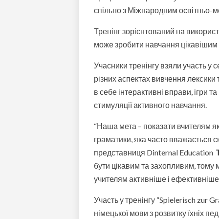
спільно з Міжнародним освітньо-ме
Тренінг зорієнтований на використ
може зробити навчання цікавішим
Учасники тренінгу взяли участь у 
різних аспектах вивчення лексики 
в себе інтерактивні вправи, ігри 
стимуляції активного навчання.
“Наша мета – показати вчителям як
граматики, яка часто вважається с
представниця Dinternal Education
бути цікавим та захопливим, тому 
учителям активніше і ефективніше 
Участь у тренінгу “Spielerisch zur
німецької мови з розвитку їхніх пе