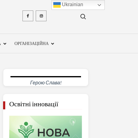
Ukrainian
Search for:
Facebook
Instagram
ХМЕЛЬН
ОБЛА
А
ОРГАНІЗАЦІЙНА
ІНСТ
ПІСЛЯДИ
ПЕДАГО
Герою Слава!
ОСВ
Освітні інновації