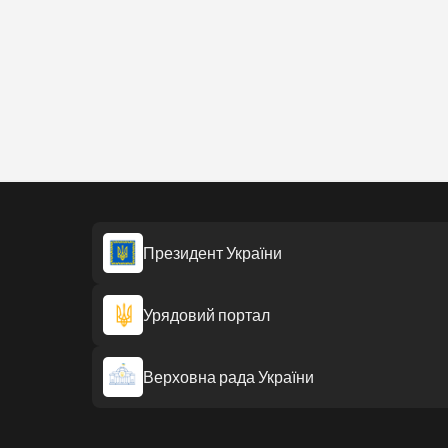
Президент України
Урядовий портал
Верховна рада України