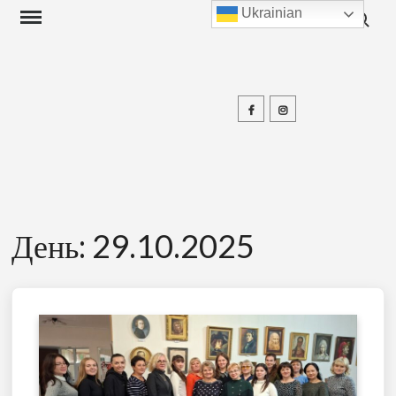
Search f
Skip
Ukrainian
to
content
Facebook
Instagram
П
День:
29.10.2025