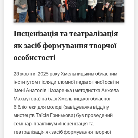
Інсценізація та театралізація
як засіб формування творчої
особистості
28 жовтня 2025 року Хмельницьким обласним
інститутом післядипломної педагогічної освіти
імені Анатолія Назаренка (методистка Анжела
Махмутова) на базі Хмельницької обласної
бібліотеки для молоді (завідувачка відділу
мистецтв Таїсія Гринькова) був проведений
семінар-практикум «Інсценізація та
театралізація як засіб формування творчої