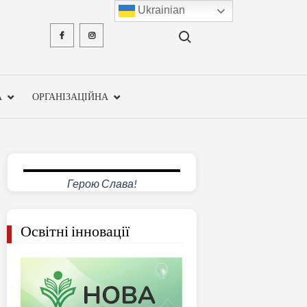
Ukrainian
Search for:
Facebook
Instagram
ХМЕЛЬН
ОБЛА
А
ОРГАНІЗАЦІЙНА
ІНСТ
ПІСЛЯДИ
ПЕДАГО
Герою Слава!
ОСВ
Освітні інновації