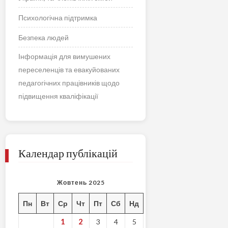
Психологічна підтримка
Безпека людей
Інформація для вимушених
переселенців та евакуйованих
педагогічних працівників щодо
підвищення кваліфікації
Календар публікацій
Жовтень 2025
Пн
Вт
Ср
Чт
Пт
Сб
Нд
1
2
3
4
5