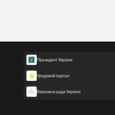
Президент України
Урядовий портал
Верховна рада України