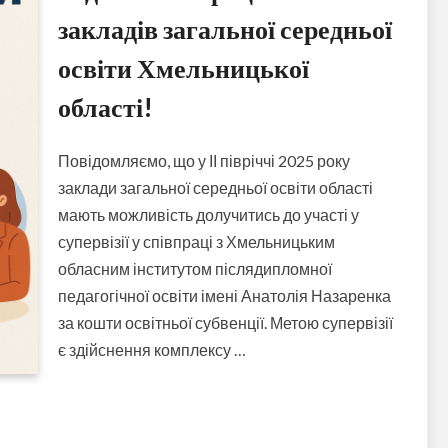
закладів загальної середньої
освіти Хмельницької
області!
Повідомляємо, що у ІІ півріччі 2025 року
заклади загальної середньої освіти області
мають можливість долучитись до участі у
супервізії у співпраці з Хмельницьким
обласним інститутом післядипломної
педагогічної освіти імені Анатолія Назаренка
за кошти освітньої субвенції. Метою супервізії
є здійснення комплексу …