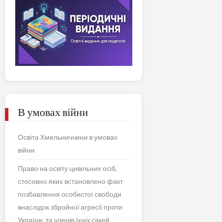
В умовах війни
Освіта Хмельниччини в умовах
війни
Право на освіту цивільних осіб,
стосовно яких встановлено факт
позбавлення особистої свободи
внаслідок збройної агресії проти
України, та членів їхніх сімей