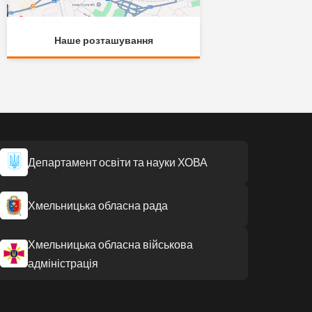
Наше розташування
Департамент освіти та науки ХОВА
Хмельницька обласна рада
Хмельницька обласна військова
адміністрація