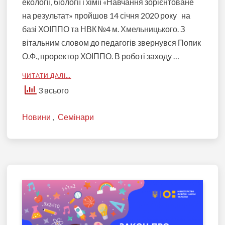
екології, біології і хімії «Навчання зорієнтоване
на результат» пройшов 14 січня 2020 року на
базі ХОІППО та НВК №4 м. Хмельницького. З
вітальним словом до педагогів звернувся Попик
О.Ф., проректор ХОІППО. В роботі заходу …
ЧИТАТИ ДАЛІ…
3 всього
Новини
,
Семінари