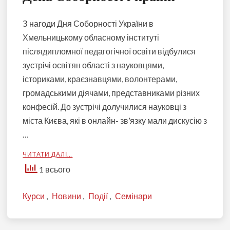
З нагоди Дня Соборності України в
Хмельницькому обласному інституті
післядипломної педагогічної освіти відбулися
зустрічі освітян області з науковцями,
істориками, краєзнавцями, волонтерами,
громадськими діячами, представниками різних
конфесій. До зустрічі долучилися науковці з
міста Києва, які в онлайн- зв’язку мали дискусію з
…
ЧИТАТИ ДАЛІ…
1 всього
Курси
,
Новини
,
Події
,
Семінари