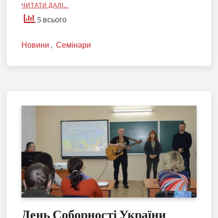
ЧИТАТИ ДАЛІ…
5 всього
Новини
,
Семінари
День Соборності України