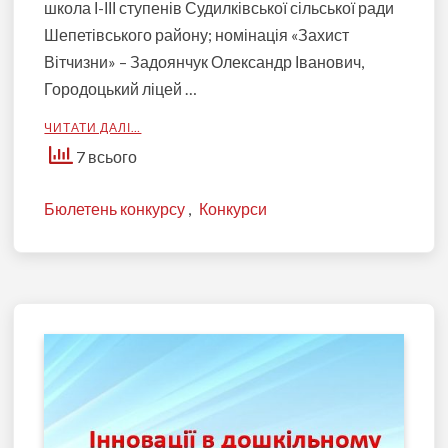
школа І-ІІІ ступенів Судилківської сільської ради
Шепетівського району; номінація «Захист
Вітчизни» – Задоянчук Олександр Іванович,
Городоцький ліцей …
ЧИТАТИ ДАЛІ…
7 всього
Бюлетень конкурсу
,
Конкурси