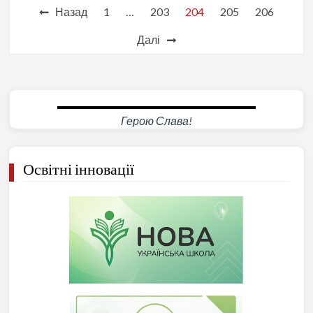
Пагінація
Назад
1
…
203
204
205
206
записів
Далі
Анатолій НАЗАРЕНКО
Герою Слава!
Освітні інновації