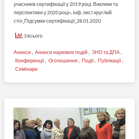
учасників сертифікації у 2019 році. Виклики та
перспективи у 2020 році». інф. лист круглий
стіл_Підсумки сертифікації_28.01.2020
3 всього
Анонси
,
Анонси наукових подій
,
ЗНО та ДПА
,
Конференції
,
Оголошення
,
Події
,
Публікації
,
Семінари