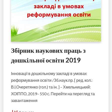
Збірник наукових праць з
дошкільної освіти 2019
Інновації в дошкільному закладі в умовах
реформування освіти /Зб.наук.пр. [ ред. кол.:
В.І.Очеретянко (гол.) та ін. ] – Хмельницький:
ХОІППО, 2019– 550 с. Перейти на перегляд та
завантаження