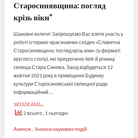
Старосинявщина: погляд
крізь віки”
Шановні колеги! Запрошуємо Вас взяти участь у
роботі історико-краєзнавчих схόдин «Славетна
Старосинявщина: погляд крізь віки» (у форматі
круглого столу), які приурочено 468-й річниці
селища Стара Синява. Захід відбудеться 12
жовтня 2021 року в приміщенні Будинку
культури Старосинявської селищної ради.
Інформаційний …
ЧИТАТИ ДАЛІ…
2 всього
, 1 сьогодні
Анонси
,
Анонси наукових подій