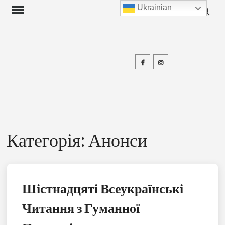
Search f
Skip
Ukrainian
to
content
Facebook
Instagram
П
Категорія:
Анонси
Шістнадцяті Всеукраїнські
Читання з Гуманної