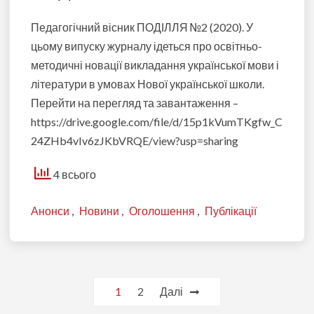
Педагогічний вісник ПОДІЛЛЯ №2 (2020). У
цьому випуску журналу ідеться про освітньо-
методичні новації викладання української мови і
літератури в умовах Нової української школи.
Перейти на перегляд та завантаження –
https://drive.google.com/file/d/15p1kVumTKgfw_C
24ZHb4vIv6zJKbVRQE/view?usp=sharing
4 всього
Анонси
,
Новини
,
Оголошення
,
Публікації
Пагінація
1
2
Далі
записів