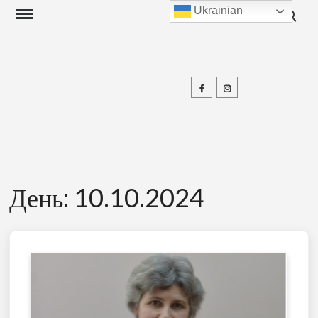
Search f
Skip
Ukrainian
to
content
Facebook
Instagram
П
День:
10.10.2024