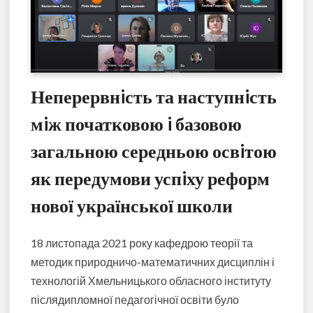
Неперервнiсть та наступнiсть
мiж початковою i базовою
загальною середньою освiтою
як передумови успiху реформ
нової української школи
18 листопада 2021 року кафедрою теорії та
методик природничо-математичних дисциплін і
технологій Хмельницького обласного інституту
післядипломної педагогічної освіти було