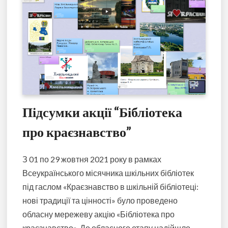
Підсумки акції “Бібліотека
про краєзнавство”
З 01 по 29 жовтня 2021 року в рамках
Всеукраїнського місячника шкільних бібліотек
під гаслом «Краєзнавство в шкільній бібліотеці:
нові традиції та цінності» було проведено
обласну мережеву акцію «Бібліотека про
краєзнавство». До обласного етапу надійшло