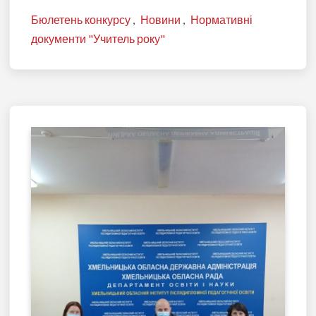
Бюлетень конкурсу
,
Новини
,
Нормативні
документи "Учитель року"