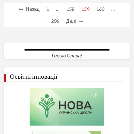
Пагінація
Назад
1
…
158
159
160
…
записів
206
Далі
Анатолій НАЗАРЕНКО
Герою Слава!
Освітні інновації