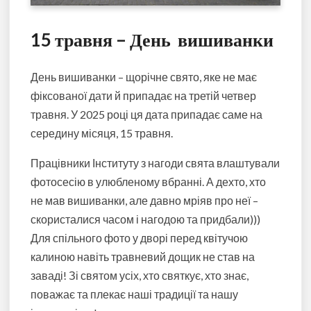
15 травня – День вишиванки
День вишиванки – щорічне свято, яке не має
фіксованої дати й припадає на третій четвер
травня. У 2025 році ця дата припадає саме на
середину місяця, 15 травня.
Працівники Інституту з нагоди свята влаштували
фотосесію в улюбленому вбранні. А дехто, хто
не мав вишиванки, але давно мріяв про неї –
скористалися часом і нагодою та придбали)))
Для спільного фото у дворі перед квітучою
калиною навіть травневий дощик не став на
заваді! Зі святом усіх, хто святкує, хто знає,
поважає та плекає наші традиції та нашу