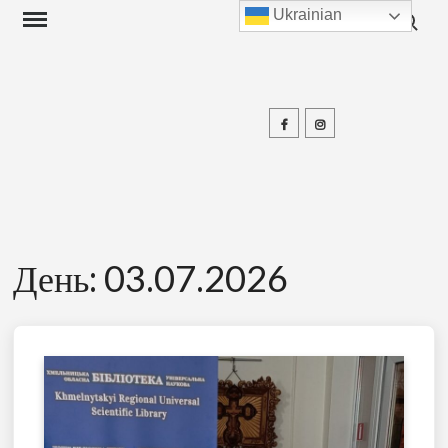
Search f
Skip
Ukrainian
to
content
Facebook
Instagram
П
День:
03.07.2026