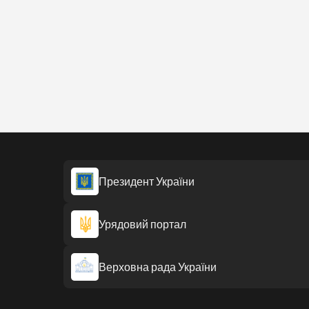
Президент України
Урядовий портал
Верховна рада України