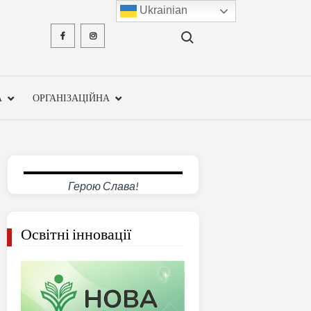
Ukrainian
Search for:
Facebook
Instagram
ХМЕЛЬН
ОБЛА
А
ОРГАНІЗАЦІЙНА
ІНСТ
ПІСЛЯДИ
ПЕДАГО
Герою Слава!
ОСВ
Освітні інновації