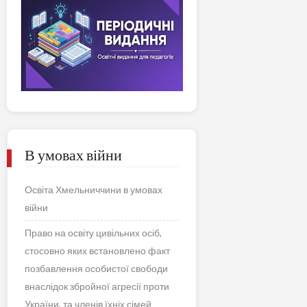
В умовах війни
Освіта Хмельниччини в умовах
війни
Право на освіту цивільних осіб,
стосовно яких встановлено факт
позбавлення особистої свободи
внаслідок збройної агресії проти
України, та членів їхніх сімей