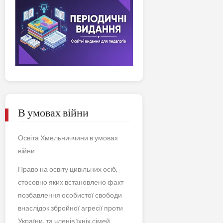
В умовах війни
Освіта Хмельниччини в умовах
війни
Право на освіту цивільних осіб,
стосовно яких встановлено факт
позбавлення особистої свободи
внаслідок збройної агресії проти
України, та членів їхніх сімей