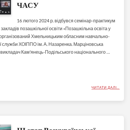
ЧАСУ
16 лютого 2024 р. відбувся семінар-практикум
 закладів позашкільної освіти «Позашкільна освіта у
», організований Хмельницьким обласним навчально-
 служби ХОІППО ім. А. Назаренка. Марціновська
ст. викладач Кам’янець-Подільського національного …
ЧИТАТИ ДАЛІ…
ІІІ етап Всеукраїнської