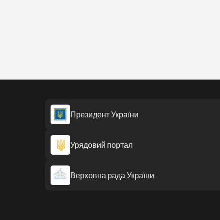
Президент України
Урядовий портал
Верховна рада України