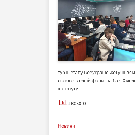
тур ІІІ етапу Всеукраїнської учнівс
лютого, в очній формі на базі Хм
інституту …
1 всього
Новини