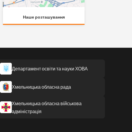
Наше розташування
Департамент освіти та науки ХОВА
Хмельницька обласна рада
Хмельницька обласна військова
адміністрація