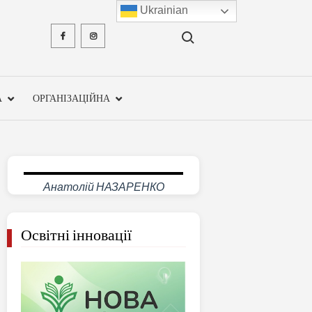
Ukrainian
Search for:
Facebook
Instagram
ХМЕЛЬН
ОБЛА
А
ОРГАНІЗАЦІЙНА
ІНСТ
ПІСЛЯДИ
ПЕДАГО
Анатолій НАЗАРЕНКО
ОСВ
Освітні інновації