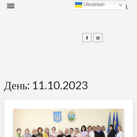
Search f
Skip
Ukrainian
to
content
Facebook
Instagram
П
День:
11.10.2023