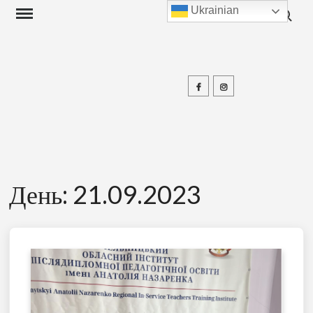
Search f
Skip
Ukrainian
to
content
Facebook
Instagram
П
День:
21.09.2023