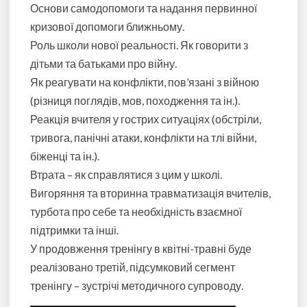
Основи самодопомоги та надання первинної
кризової допомоги ближньому.
Роль школи нової реальності. Як говорити з
дітьми та батьками про війну.
Як реагувати на конфлікти, пов’язані з війною
(різниця поглядів, мов, походження та ін.).
Реакція вчителя у гострих ситуаціях (обстріли,
тривога, панічні атаки, конфлікти на тлі війни,
біженці та ін.).
Втрата – як справлятися з цим у школі.
Вигоряння та вторинна травматизація вчителів,
турбота про себе та необхідність взаємної
підтримки та інші.
У продовження тренінгу в квітні-травні буде
реалізовано третій, підсумковий сегмент
тренінгу – зустрічі методичного супроводу.