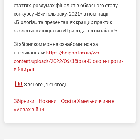
статтях-роздумах фіналістів обласного етапу
конкурсу «Вчитель року-2021» в номінації
«Біологія» та презентаціях кращих практик
екологічних ініціатив «Природа проти війни!».
Зі збірником можна ознайомитися за
покликанням:
https://hoippo.km.ua/wp-
content/uploads/2022/06/Збірка-Біологи-проти-
війни.pdf
3 всього
, 1 сьогодні
Збірники
,
Новини
,
Освіта Хмельниччини в
умовах війни