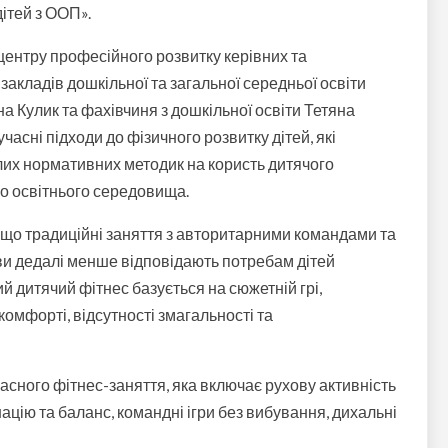
ітей з ООП».
ентру професійного розвитку керівних та
 закладів дошкільної та загальної середньої освіти
а Кулик та фахівчиня з дошкільної освіти Тетяна
асні підходи до фізичного розвитку дітей, які
лих нормативних методик на користь дитячого
ого освітнього середовища.
 що традиційні заняття з авторитарними командами та
и дедалі менше відповідають потребам дітей
й дитячий фітнес базується на сюжетній грі,
омфорті, відсутності змагальності та
асного фітнес-заняття, яка включає рухову активність
ацію та баланс, командні ігри без вибування, дихальні