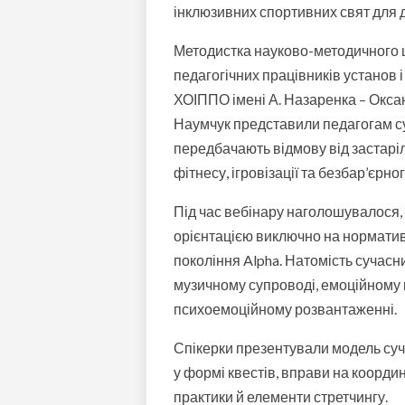
інклюзивних спортивних свят для д
Методистка науково-методичного ц
педагогічних працівників установ і
ХОІППО імені А. Назаренка – Оксан
Наумчук представили педагогам суч
передбачають відмову від застарі
фітнесу, ігровізації та безбар’єрн
Під час вебінару наголошувалося,
орієнтацією виключно на норматив
покоління Alpha. Натомість сучасни
музичному супроводі, емоційному к
психоемоційному розвантаженні.
Спікерки презентували модель суч
у формі квестів, вправи на координ
практики й елементи стретчингу.