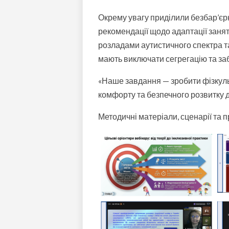
Окрему увагу приділили безбар’єрн
рекомендації щодо адаптації заня
розладами аутистичного спектра та
мають виключати сегрегацію та за
«Наше завдання — зробити фізкуль
комфорту та безпечного розвитку д
Методичні матеріали, сценарії та п