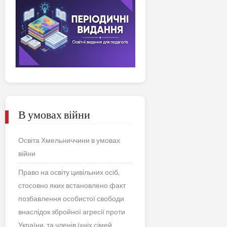
В умовах війни
Освіта Хмельниччини в умовах
війни
Право на освіту цивільних осіб,
стосовно яких встановлено факт
позбавлення особистої свободи
внаслідок збройної агресії проти
України, та членів їхніх сімей