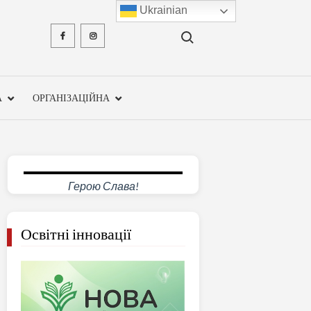
Ukrainian
Search for:
Facebook
Instagram
ХМЕЛЬН
ОБЛА
А
ОРГАНІЗАЦІЙНА
ІНСТ
ПІСЛЯДИ
ПЕДАГО
Герою Слава!
ОСВ
Освітні інновації