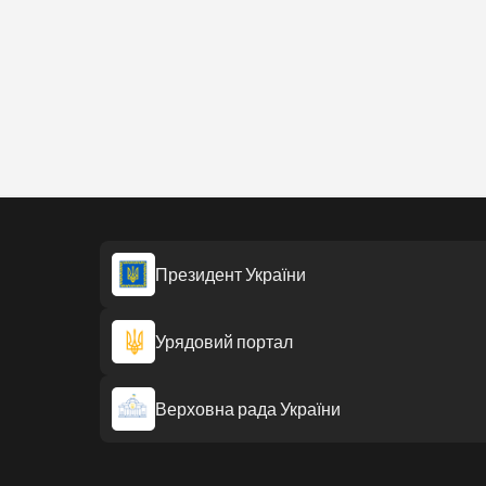
Президент України
Урядовий портал
Верховна рада України