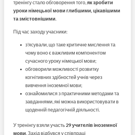
тренінгу стало обговорення того,
як зробити
уроки німецької мови глибшими, цікавішими
та змістовнішими
.
Під час заходу учасники:
з’ясували, що таке критичне мислення та
чому воно є важливим компонентом
сучасного уроку німецької мови;
обговорили можливості розвитку
когнітивних здібностей учнів через
вивчення іноземної мови;
ознайомилися з практичними методами та
завданнями, які можна використовувати в
щоденній педагогічній діяльності.
У тренінгу взяли участь
29 учителів іноземної
мови
. Захід відбувся у співпраці