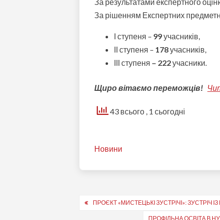
За результатами експертного оці
За рішенням Експертних предметни
І ступеня –
99
учасників,
ІІ ступеня –
178
учасників,
ІІІ ступеня
– 222
учасники.
Щиро вітаємо переможців!
Чи
43 всього
, 1 сьогодні
Новини
Навігація
ПРОЄКТ «МИСТЕЦЬКІ ЗУСТРІЧІ»: ЗУСТРІЧ 
записів
ПРОФІЛЬНА ОСВІТА В Н