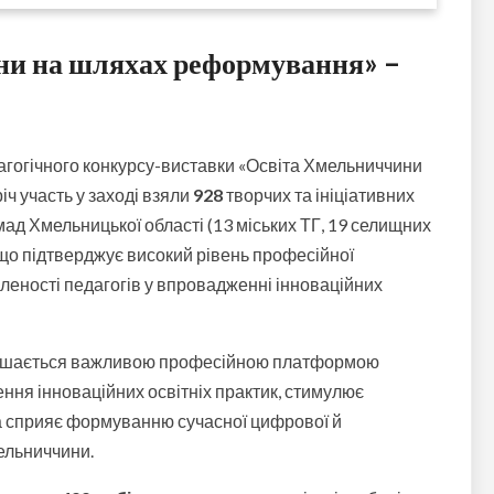
и на шляхах реформування» –
агогічного конкурсу-виставки «Освіта Хмельниччини
ч участь у заході взяли
928
творчих та ініціативних
ад Хмельницької області (13 міських ТГ, 19 селищних
 що підтверджує високий рівень професійної
авленості педагогів у впровадженні інноваційних
лишається важливою професійною платформою
ення інноваційних освітніх практик, стимулює
а сприяє формуванню сучасної цифрової й
мельниччини.