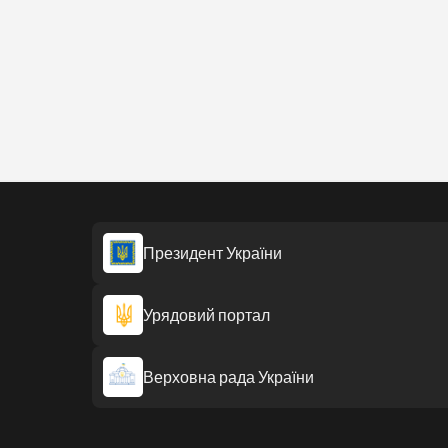
Президент України
Урядовий портал
Верховна рада України