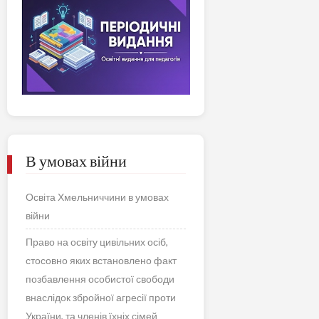
В умовах війни
Освіта Хмельниччини в умовах
війни
Право на освіту цивільних осіб,
стосовно яких встановлено факт
позбавлення особистої свободи
внаслідок збройної агресії проти
України, та членів їхніх сімей