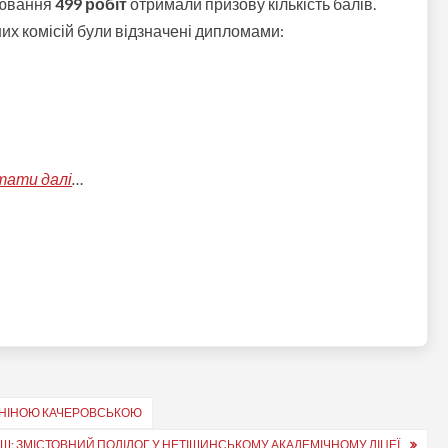
нювання
499 робіт
отримали призову кількість балів.
х комісій були відзначені дипломами:
тати далі
…
ІЗ НІНОЮ КАЧЕРОВСЬКОЮ
УШ: ЗМІСТОВНИЙ ПОЛІЛОГ У НЕТІШИНСЬКОМУ АКАДЕМІЧНОМУ ЛІЦЕЇ