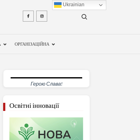
Ukrainian
Search for:
Facebook
Instagram
ХМЕЛЬН
ОБЛА
А
ОРГАНІЗАЦІЙНА
ІНСТ
ПІСЛЯДИ
ПЕДАГО
Герою Слава!
ОСВ
Освітні інновації