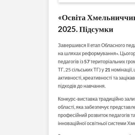
«Освіта Хмельниччин
2025. Підсумки
Завершився ІІ етап Обласного пед
на шляхах реформування». Цьогорі
педагогів із
57
територіальних гром
ТГ, 25 сільських ТГ) у
21
номінації,
активності, креативності та зацік
підходів до навчання.
Конкурс-виставка традиційно за
області, яка забезпечує представл
професійний розвиток педагогів т
інноваційної освітньої системи Х