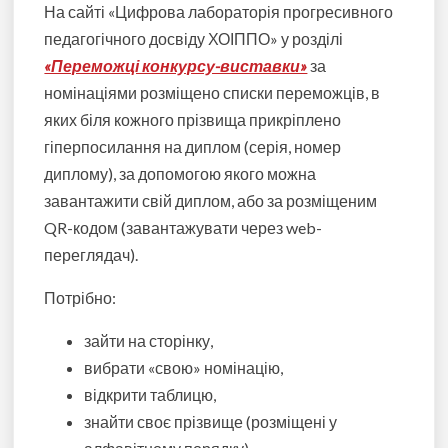
На сайті «Цифрова лабораторія прогресивного
педагогічного досвіду ХОІППО» у розділі
«Переможці конкурсу-виставки»
за
номінаціями розміщено списки переможців, в
яких біля кожного прізвища прикріплено
гіперпосилання на диплом (серія, номер
диплому), за допомогою якого можна
завантажити свій диплом, або за розміщеним
QR-кодом (завантажувати через web-
переглядач).
Потрібно:
зайти на сторінку,
вибрати «свою» номінацію,
відкрити таблицю,
знайти своє прізвище (розміщені у