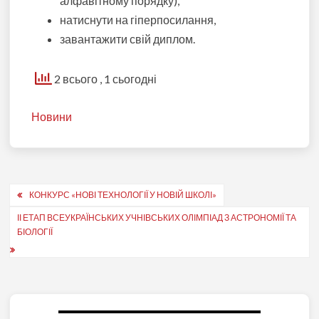
алфавітному порядку),
натиснути на гіперпосилання,
завантажити свій диплом.
2 всього
, 1 сьогодні
Новини
Навігація
КОНКУРС «НОВІ ТЕХНОЛОГІЇ У НОВІЙ ШКОЛІ»
записів
ІІ ЕТАП ВСЕУКРАЇНСЬКИХ УЧНІВСЬКИХ ОЛІМПІАД З АСТРОНОМІЇ ТА
БІОЛОГІЇ