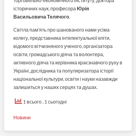
торговельно-економічного інституту, доктора
історичних наук, професора
Юрія
Васильовича Телячого
.
Світла пам’ять про шанованого нами усіма
колегу, представника інтелектуальної еліти,
відомого вітчизняного ученого, організатора
освіти, громадського діяча та волонтера,
активного діяча та керівника краєзнавчого руху в
Україні, дослідника та популяризатора історії
національної культури, освіти і науки назавжди
залишиться у наших серцях та душах.
1 всього
, 1 сьогодні
Новини