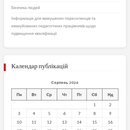
Безпека людей
Інформація для вимушених переселенців та
евакуйованих педагогічних працівників щодо
підвищення кваліфікації
Календар публікацій
Серпень 2026
Пн
Вт
Ср
Чт
Пт
Сб
Нд
1
2
3
4
5
6
7
8
9
10
11
12
13
14
15
16