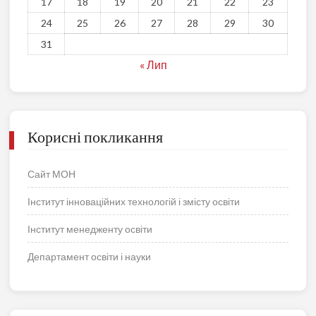
17
18
19
20
21
22
23
24
25
26
27
28
29
30
31
« Лип
Корисні покликання
Сайт МОН
Інститут інноваційних технологій і змісту освіти
Інститут менедженту освіти
Департамент освіти і науки