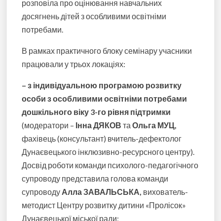
розповіла про оцінювання навчальних
досягнень дітей з особливими освітніми
потребами.
В рамках практичного блоку семінару учасники
працювали у трьох локаціях:
– з індивідуальною програмою розвитку
особи з особливими освітніми потребами
дошкільного віку 3-го рівня підтримки
(модератори –
Інна ДЯКОВ
та
Ольга МУЦ,
фахівець (консультант) вчитель-дефектолог
Дунаєвецького інклюзивно-ресурсного центру).
Досвід роботи команди психолого-педагогічного
супроводу представила голова команди
супроводу
Алла ЗАВАЛЬСЬКА,
вихователь-
методист Центру розвитку дитини «Пролісок»
Дунаєвецької міської ради;