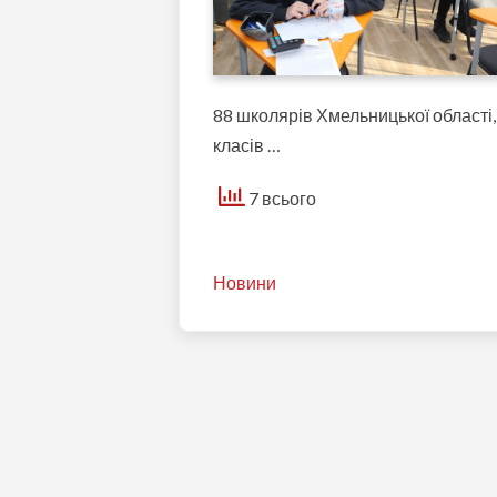
88 школярів Хмельницької області, зо
класів …
7 всього
Новини