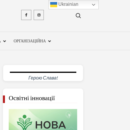
Ukrainian
Search for:
Facebook
Instagram
ХМЕЛЬН
ОБЛА
А
ОРГАНІЗАЦІЙНА
ІНСТ
ПІСЛЯДИ
ПЕДАГО
Герою Слава!
ОСВ
Освітні інновації