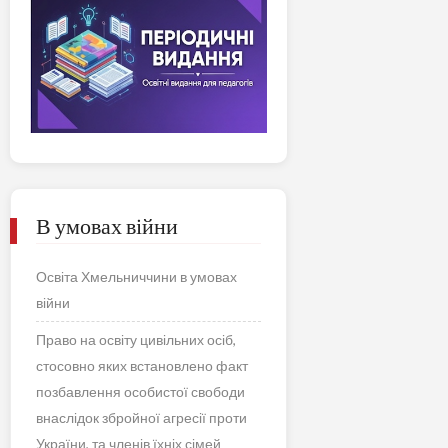
В умовах війни
Освіта Хмельниччини в умовах
війни
Право на освіту цивільних осіб,
стосовно яких встановлено факт
позбавлення особистої свободи
внаслідок збройної агресії проти
України, та членів їхніх сімей