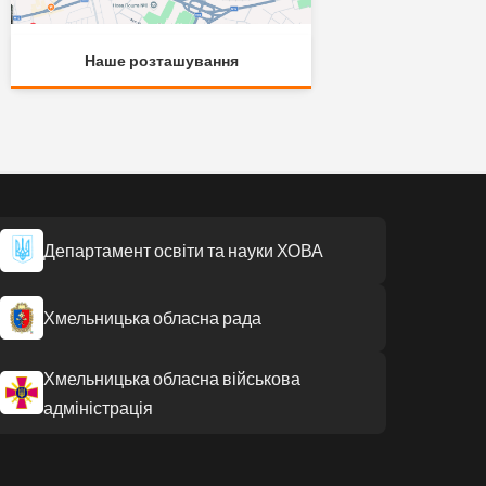
Наше розташування
Департамент освіти та науки ХОВА
Хмельницька обласна рада
Хмельницька обласна військова
адміністрація