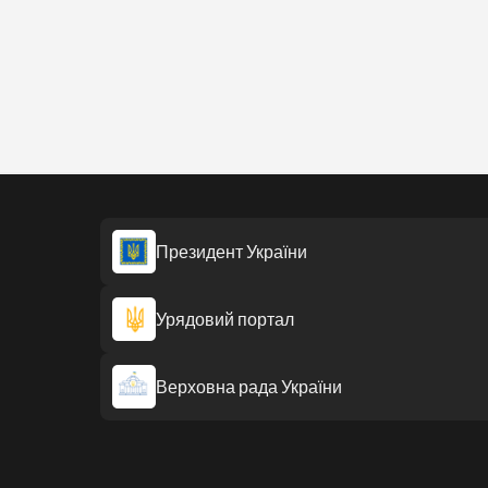
Президент України
Урядовий портал
Верховна рада України