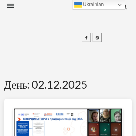
Search f
Skip
Ukrainian
to
content
Facebook
Instagram
П
День:
02.12.2025