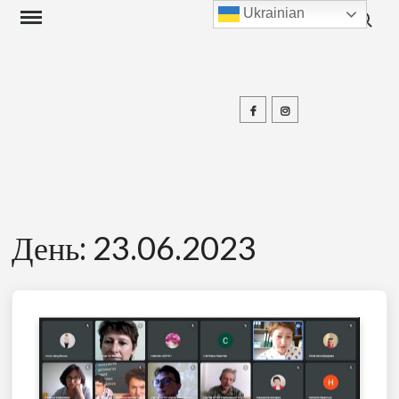
Search f
Skip
Ukrainian
to
content
Facebook
Instagram
П
День:
23.06.2023