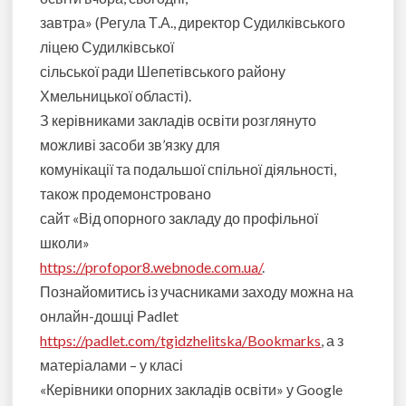
завтра» (Регула Т.А., директор Судилківського
ліцею Судилківської
сільської ради Шепетівського району
Хмельницької області).
З керівниками закладів освіти розглянуто
можливі засоби зв’язку для
комунікації та подальшої спільної діяльності,
також продемонстровано
сайт «Від опорного закладу до профільної
школи»
https://profopor8.webnode.com.ua/
.
Познайомитись із учасниками заходу можна на
онлайн-дошці Рadlet
https://padlet.com/tgidzhelitska/Bookmarks
, а з
матеріалами – у класі
«Керівники опорних закладів освіти» у Google