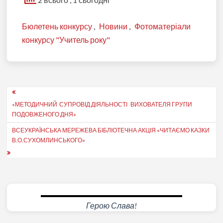
Бюлетень конкурсу
,
Новини
,
Фотоматеріали
конкурсу "Учитель року"
Навігація
«МЕТОДИЧНИЙ СУПРОВІД ДІЯЛЬНОСТІ ВИХОВАТЕЛЯ ГРУПИ
записів
ПОДОВЖЕНОГО ДНЯ»
ВСЕУКРАЇНСЬКА МЕРЕЖЕВА БІБЛІОТЕЧНА АКЦІЯ «ЧИТАЄМО КАЗКИ
В.О.СУХОМЛИНСЬКОГО»
Герою Слава!