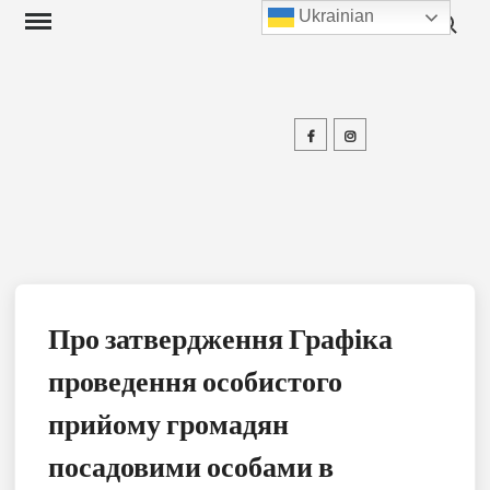
Search f
Skip
Ukrainian
to
content
Facebook
Instagram
П
Про затвердження Графіка
проведення особистого
прийому громадян
посадовими особами в