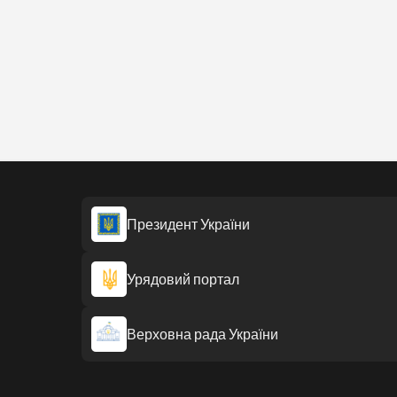
Президент України
Урядовий портал
Верховна рада України