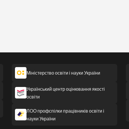
Міністерство освіти і науки України
Український центр оцінювання якості
освіти
ЛОО профспілки працівників освіти і
науки України