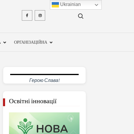
Ukrainian
Search for:
Facebook
Instagram
ХМЕЛЬН
ОБЛА
А
ОРГАНІЗАЦІЙНА
ІНСТ
ПІСЛЯДИ
ПЕДАГО
Герою Слава!
ОСВ
Освітні інновації