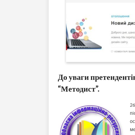
До уваги претенденті
“Методист”.
26
пі
ос
м