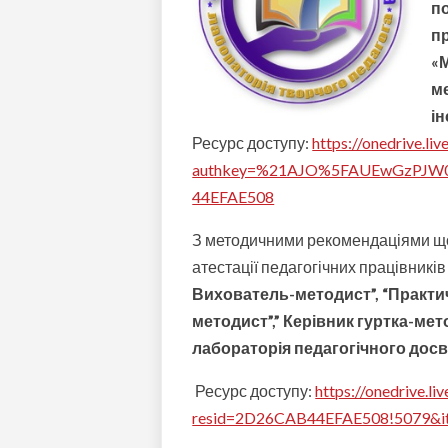
по
п
«
м
ін
Ресурс доступу:
https://onedrive.liv
authkey=%21AJO%5FAUEwGzPJW
44EFAE508
З методичними рекомендаціями щод
атестації педагогічних працівників
Вихователь-методист”, “Практи
методист”,” Керівник гуртка-ме
лабораторія педагогічного досв
Ресурс доступу:
https://onedrive.li
resid=2D26CAB44EFAE508!5079&it