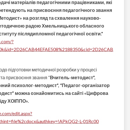
дачі матеріалів педагогічними працівниками, які
ретендують на присвоєння педагогічного звання
Методист» на розгляд та схвалення науково-
етодичною радою Хмельницького обласного
ституту післядипломної педагогічної освіти.”
e.com/?
0k&id=2D26CAB44EFAE508%2188350&cid=2D26CAB
о підготовки методичної розробки у процесі
 та присвоєння звання “
Вчитель-методист”,
чний психолог-методист”, “Педагог-організатор
тодист” можна ознайомитись на сайті «Цифрова
іду ХОІППО».
ve.com/edit.aspx?
hint=file%2cdocx&authkey=!APkQG2-L-01Rc00