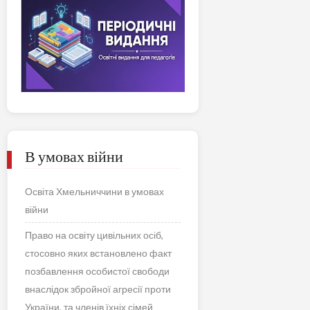
В умовах війни
Освіта Хмельниччини в умовах
війни
Право на освіту цивільних осіб,
стосовно яких встановлено факт
позбавлення особистої свободи
внаслідок збройної агресії проти
України, та членів їхніх сімей