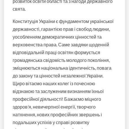
розвиток освіти області та з нагоди державного
свята.
Конституція України є фундаментом української
державності, гарантією прав і свобод людини,
уособленням демократичних цінностей та
верховенства права. Саме завдяки щоденній
відповідальній праці освітян формується
громадянська свідомість молодого покоління,
зміцнюються національна ідентичність, повага
до закону та цінностей незалежної України.
Щиро вітаємо наших колег із почесною
відзнакою та заслуженим визнанням їхньої
професійної діяльності! Бажаємо міцного
здоров’я, невичерпної енергії, творчого
натхнення, нових професійних звершень і
подальших успіхів у справі розвитку