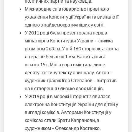
політичних партій та науковців.
Міжнародне співтовариство привітало
ухвалення Конституції України та визнало її
однією з найдемократичніших у світі.
У 2011 році була презентована перша
мініатюрна Конституція України – книжка
розміром 2х3 см. У ній 160 сторінок, а кожна
літера не більш як 1 мм. Важить книга
всього 15 г. Мініатюра вмістила лише
десяту частину тексту оригіналу. Автор –
художник-графік Ігор Степанов – витратив
на її створення близько двох місяців.
У 2019 році в мережі Інтернет з’явилася
електронна Конституція України для дітей у
вигляді коміксів. Авторами Конституції у
коміксах стали брати Капранови, а
художником – Олександр Костенко
.