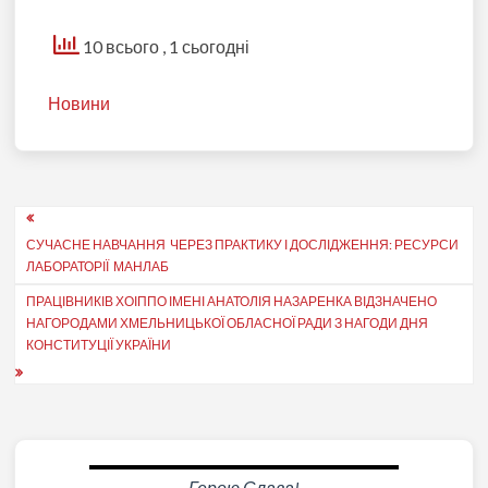
10 всього
, 1 сьогодні
Новини
Навігація
СУЧАСНЕ НАВЧАННЯ ЧЕРЕЗ ПРАКТИКУ І ДОСЛІДЖЕННЯ: РЕСУРСИ
записів
ЛАБОРАТОРІЇ МАНЛАБ
ПРАЦІВНИКІВ ХОІППО ІМЕНІ АНАТОЛІЯ НАЗАРЕНКА ВІДЗНАЧЕНО
НАГОРОДАМИ ХМЕЛЬНИЦЬКОЇ ОБЛАСНОЇ РАДИ З НАГОДИ ДНЯ
КОНСТИТУЦІЇ УКРАЇНИ
Герою Слава!