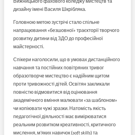
Вижницького фахового коледжу мистецтв та
дизайну імені Василя Шкрібляка.
Головною метою зустрічі стало спільне
напрацювання «безшовної» траєкторії творчого
розвитку дитини від ЗДО до професійної
майстерності.
Спікери наголосили, що в умовах дистанційного
навчання та постійних повітряних тривог
образотворче мистецтво є надійним щитом
проти тривожності дітей. Освітян закликали
повністю відмовитися від оцінювання
академічного вміння малювати «за шаблоном»
чи копіювати чужі зразки. Натомість якість
педагогічної діяльності має вимірюватися
реальним розвитком креативності, критичного
мислення, м’яких навичок (
soft skills
) та