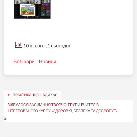
10 всього
, 1 сьогодні
Вебінари
,
Новини
Навігація
ПРАКТИКА, ЩО НАДИХАЄ
записів
ВІДБУЛОСЯ ЗАСІДАННЯ ТВОРЧОЇ ГРУПИ ВЧИТЕЛІВ
ІНТЕГРОВАНОГО КУРСУ «ЗДОРОВ’Я, БЕЗПЕКА ТА ДОБРОБУТ»