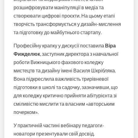
розшифровувати маніпуляції в медіа та
створювати цифрові проєкти. На цьому етапі
творчість трансформується у дизайн-мислення
та підготовку до майбутнього стартапу.
Професійну крапку у дискусії поставила
Віра
Фижделюк
, заступник директора з навчальної
роботи Вижницького фахового коледжу
мистецтв та дизайну імені Василя Шкрібляка.
Вона підкреслила важливість трирівневої
підготовки в школі та садочку, зазначивши, що
для коледжу критично прийняти абітурієнта зі
сміливістю мислити та власним «авторським
почерком».
У практичній частині вебінару педагоги-
новатори презентували свій досвід.