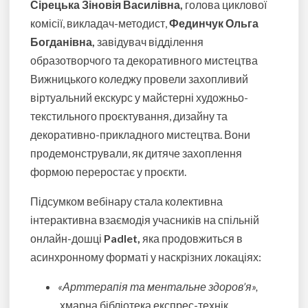
Сірецька Зіновія Василівна,
голова циклової
комісії, викладач-методист,
Фединчук Ольга
Богданівна,
завідувач відділення
образотворчого та декоративного мистецтва
Вижницького коледжу провели захопливий
віртуальний екскурс у майстерні художньо-
текстильного проєктування, дизайну та
декоративно-прикладного мистецтва. Вони
продемонстрували, як дитяче захоплення
формою переростає у проєкти.
Підсумком вебінару стала колективна
інтерактивна взаємодія учасників на спільній
онлайн-дошці
Padlet,
яка продовжиться в
асинхронному форматі у наскрізних локаціях:
«Арттерапія та ментальне здоров’я»,
хмарна бібліотека експрес-технік