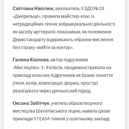
Світлана Ніколюк,
вихователь ХЗДО №33
«Джерельце», провела майстер-клас із
нетрадиційних технік зображувальної діяльності
як засобу арттерапії, показавши, як положення
Держстандарту відкривають образне мислення
без страху «вийти за контур».
Галина Кізілова
, автор підручників
«Мистецтво» 1–9 класів, продемонструвала на
прикладі власних підручників як базові поняття
(лінія, колір, композиція, форма, простір)
реалізувати через діяльнісний підхід.
Оксана Забітчук
, учитель образотворчого
мистецтва Шепетівського ліцею, навела цікаві
приклади STEAM-тижнів у освітньому закладі.