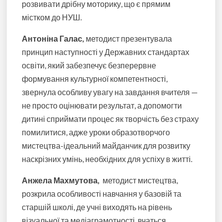
розвивати дрібну моторику, що є прямим
містком до НУШ.
Антоніна Галас,
методист презентувала
принцип наступності у Державних стандартах
освіти, який забезпечує безперервне
формування культурної компетентності,
звернула особливу увагу на завдання вчителя —
не просто оцінювати результат, а допомогти
дитині сприймати процес як творчість без страху
помилитися, адже уроки образотворчого
мистецтва-ідеальний майданчик для розвитку
наскрізних умінь, необхідних для успіху в житті.
Анжела Махмутова,
методист мистецтва,
розкрила особливості навчання у базовій та
старшій школі, де учні виходять на рівень
візуальної та медіаграмотності, вчаться