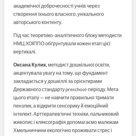
академічної доброчесності учнів через
створення їхнього власного, унікального
авторського контенту.
Під час теоретико-аналітичного блоку методисти
НМЦ ХОІППО обґрунтували кожен етап цієї
вертикалі.
Оксана Кулик,
методист дошкільної освіти,
акцентувала увагу на тому, що фундамент
закладається у дошкіллі за орієнтирами
Державного стандарту preschool-періоду. Мета
цього етапу — не навчити правильно тримати
пензлик, а відкрити сенсорику й емоційний
інтелект. Арттерапевтичні техніки, пальчиковий
живопис і кляксографія допомагаємо малюкам
Хмельниччини екологічно проживати стрес і