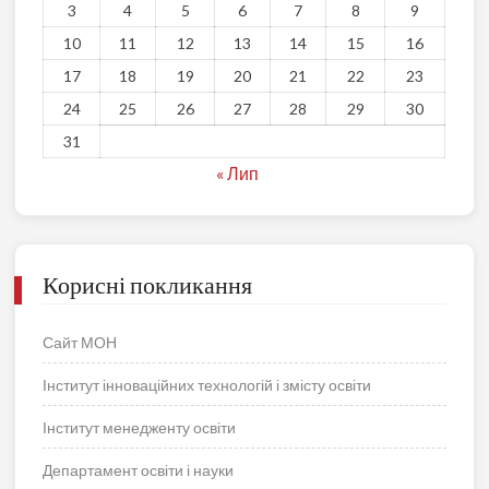
3
4
5
6
7
8
9
10
11
12
13
14
15
16
17
18
19
20
21
22
23
24
25
26
27
28
29
30
31
« Лип
Корисні покликання
Сайт МОН
Інститут інноваційних технологій і змісту освіти
Інститут менедженту освіти
Департамент освіти і науки