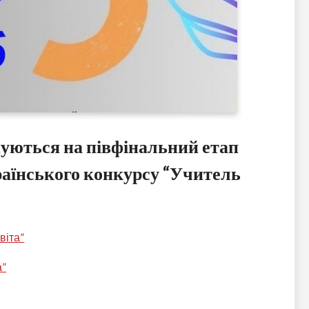
шуються на півфінальний етап
раїнського конкурсу “Учитель
віта”
а”