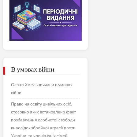
В умовах війни
Освіта Хмельниччини в умовах
війни
Право на освіту цивільних осіб,
стосовно яких встановлено факт
позбавлення особистої свободи
внаслідок збройної агресії проти
України, та членів їхніх сімей