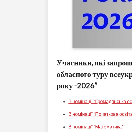
Учасники, які запро
обласного туру всеук
року -2026”
В номінації “Громадянська ос
В номінації “Початкова освіт
В номінації “Математика”