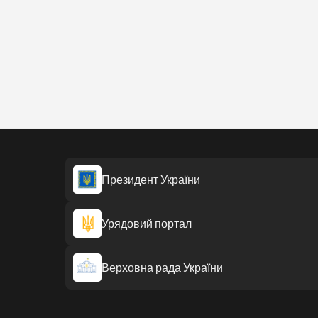
Президент України
Урядовий портал
Верховна рада України