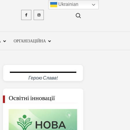
Ukrainian
Search for:
Facebook
Instagram
ХМЕЛЬН
ОБЛА
А
ОРГАНІЗАЦІЙНА
ІНСТ
ПІСЛЯДИ
ПЕДАГО
Герою Слава!
ОСВ
Освітні інновації