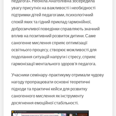
педагога». Неоніла Анатоліївна зосередила
увагу присутніх на важливості і необхідності
підтримки дітей педагогами, психологічний
спокій яких та гідний приклад гармонійної,
доброзичливої поведінки справляють значний
вплив на позитивний розвиток дитини. Саме
саногенне мислення сприяє оптимізації
освітнього процесу, створює можливості для
подолання
ситуацій напруги і стресу
, сприяє
гармонізації ментального здоров’я педагога.
Учасники семінару-практикуму отримали чудову
нагоду пропрацювати основні теоретичні
підходи та практичні кейси для розвитку
саногенного мислення
як інструменту
досягнення емоційної стабільності.