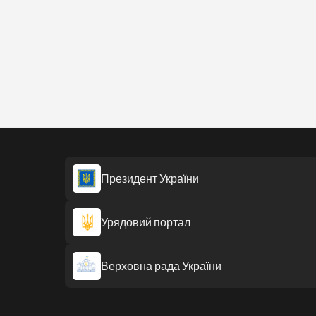
Президент України
Урядовий портал
Верховна рада України