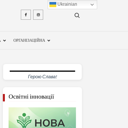
Ukrainian
Search for:
Facebook
Instagram
ХМЕЛЬН
ОБЛА
А
ОРГАНІЗАЦІЙНА
ІНСТ
ПІСЛЯДИ
ПЕДАГО
Герою Слава!
ОСВ
Освітні інновації