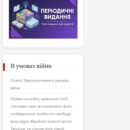
В умовах війни
Освіта Хмельниччини в умовах
війни
Право на освіту цивільних осіб,
стосовно яких встановлено факт
позбавлення особистої свободи
внаслідок збройної агресії проти
України, та членів їхніх сімей