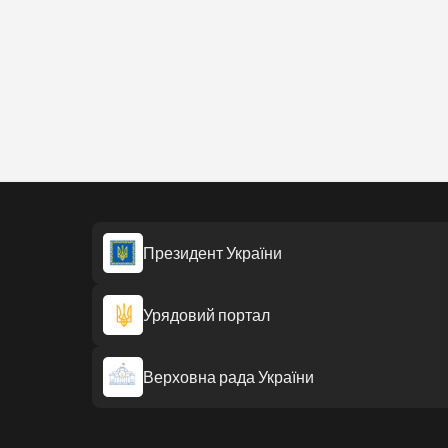
Президент України
Урядовий портал
Верховна рада України