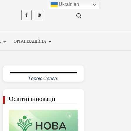
Ukrainian
Search for:
Facebook
Instagram
ХМЕЛЬН
ОБЛА
А
ОРГАНІЗАЦІЙНА
ІНСТ
ПІСЛЯДИ
ПЕДАГО
Герою Слава!
ОСВ
Освітні інновації