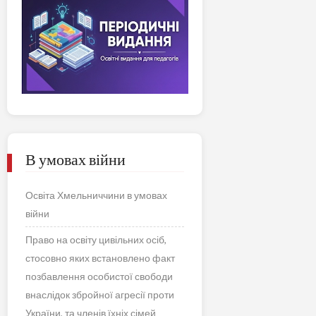
В умовах війни
Освіта Хмельниччини в умовах
війни
Право на освіту цивільних осіб,
стосовно яких встановлено факт
позбавлення особистої свободи
внаслідок збройної агресії проти
України, та членів їхніх сімей