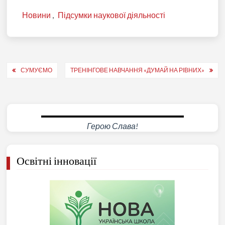
Новини
,
Підсумки наукової діяльності
Навігація
СУМУЄМО
ТРЕНІНГОВЕ НАВЧАННЯ «ДУМАЙ НА РІВНИХ»
записів
Герою Слава!
Освітні інновації