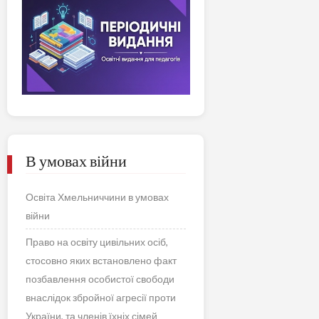
В умовах війни
Освіта Хмельниччини в умовах
війни
Право на освіту цивільних осіб,
стосовно яких встановлено факт
позбавлення особистої свободи
внаслідок збройної агресії проти
України, та членів їхніх сімей