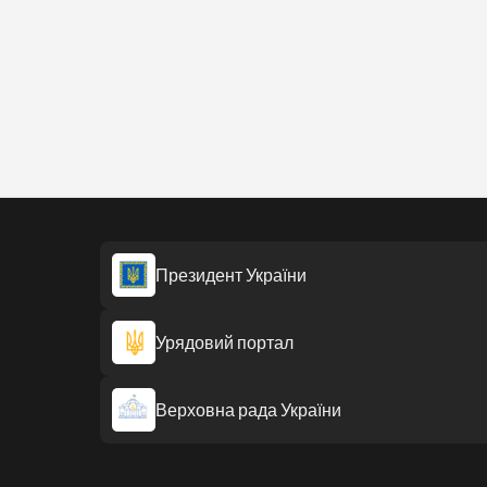
Президент України
Урядовий портал
Верховна рада України