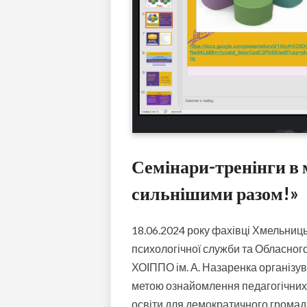
Семінари-тренінги в 
сильнішими разом!»
18.06.2024 року фахівці Хмельниц
психологічної служби та Обласного
ХОІППО ім. А. Назаренка організув
метою ознайомлення
педагогічних
освіти для демократичного громад