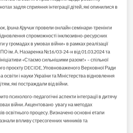
нотах задля сприяння інтеграції дітей, які опинилися в
, Ірина Кручик
провели онлайн семінари-тренінги
ідновлення спроможності інклюзивно-ресурсних
уги у громадах в умовах війни»
в рамках реалізації
 ім. А. Назаренка №16/03-24-н від 01.03.2024 та
 ініціативи «Стаємо сильнішими разом!» – спільної
ого проєкту DECIDE, Уповноваженого Верховної Ради
а освіти і науки України та Міністерства відновлення
тям, які постраждали від війни.
рито психолого-педагогічні аспекти інтеграції в дитячу
умовах війни. Акцентовано увагу на методах
ів освітнього процесу. Визначено основні етапи
 зазнали впливу стресогенних чинників та