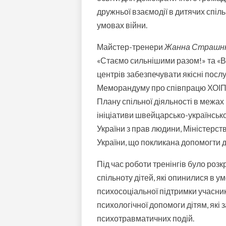
дружньої взаємодії в дитячих спіль
умовах війни.
Майстер-тренери
Жанна Страшнюк
«Стаємо сильнішими разом!» та
«В
центрів забезпечувати якісні посл
Меморандуму про співпрацю ХОІППО
Плану спільної діяльності в межах
ініціативи швейцарсько-українськ
України з прав людини, Міністерств
України, що покликана допомогти ді
Під час роботи тренінгів було розк
спільноту дітей, які опинилися в 
психосоціальної підтримки учасник
психологічної допомоги дітям, які
психотравматичних подій.