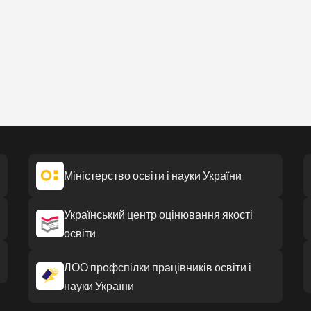
Міністерство освіти і науки України
Український центр оцінювання якості
освіти
ЛОО профспілки працівників освіти і
науки України