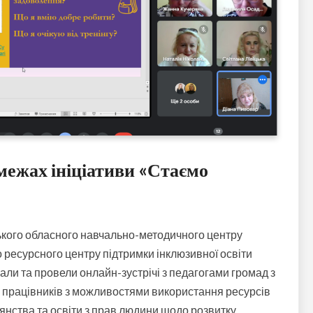
межах ініціативи «Стаємо
ького обласного навчально-методичного центру
 ресурсного центру підтримки інклюзивної освіти
али та провели онлайн-зустрічі з педагогами громад з
 працівників
з можливостями використання ресурсів
янства та освіти з прав людини
щодо розвитку