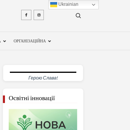
Ukrainian
Search for:
Facebook
Instagram
ХМЕЛЬН
ОБЛА
А
ОРГАНІЗАЦІЙНА
ІНСТ
ПІСЛЯДИ
ПЕДАГО
Герою Слава!
ОСВ
Освітні інновації